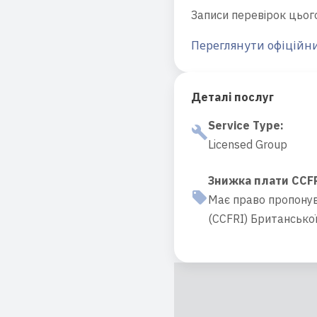
Записи перевірок цього
Переглянути офіційни
Деталі послуг
Service Type
:
Licensed Group
Знижка плати CCF
Має право пропонува
(CCFRI) Британської