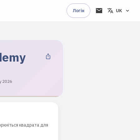
Логін
UK
ademy
y 2026
торкніться квадрата для