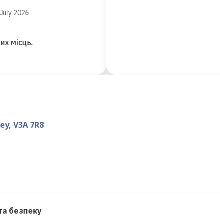
July 2026
их місць.
ey, V3A 7R8
та безпеку