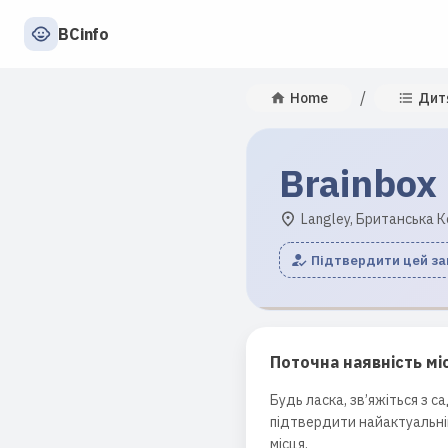
BCinfo
/
Home
Дит
Brainbox
Langley, Британська К
Підтвердити цей з
Поточна наявність мі
Будь ласка, зв’яжіться з с
підтвердити найактуальні
місця.