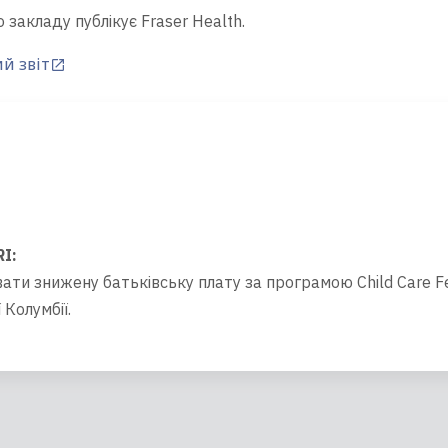
 закладу публікує Fraser Health.
й звіт
RI
:
ти знижену батьківську плату за програмою Child Care Fee 
 Колумбії.