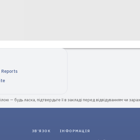
n Reports
ite
лою — будь ласка, підтвердьте її в закладі перед відвідуванням чи зара
ЗВ’ЯЗОК
ІНФОРМАЦІЯ