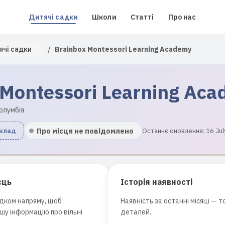
Дитячі садки
Школи
Статті
Про нас
/
ячі садки
Brainbox Montessori Learning Academy
 Montessori Learning Ac
олумбія
Про місця не повідомлено
аклад
Останнє оновлення: 16 Jul
сць
Історія наявності
адком напряму, щоб
Наявність за останні місяці — 
шу інформацію про вільні
деталей.