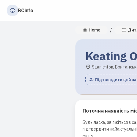
BCinfo
/
Home
Дит
Keating O
Saanichton, Британськ
Підтвердити цей з
Поточна наявність мі
Будь ласка, зв’яжіться з с
підтвердити найактуальні
місця.