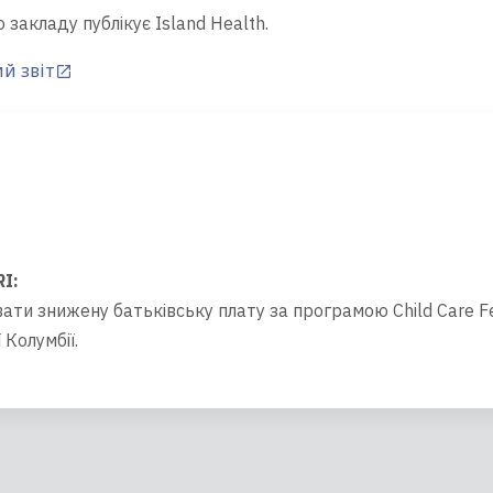
 закладу публікує Island Health.
й звіт
RI
:
ти знижену батьківську плату за програмою Child Care Fee 
 Колумбії.