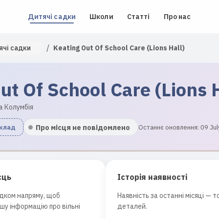
Дитячі садки
Школи
Статті
Про нас
/
ячі садки
Keating Out Of School Care (Lions Hall)
ut Of School Care (Lions H
а Колумбія
Про місця не повідомлено
аклад
Останнє оновлення: 09 Jul
сць
Історія наявності
адком напряму, щоб
Наявність за останні місяці — 
шу інформацію про вільні
деталей.