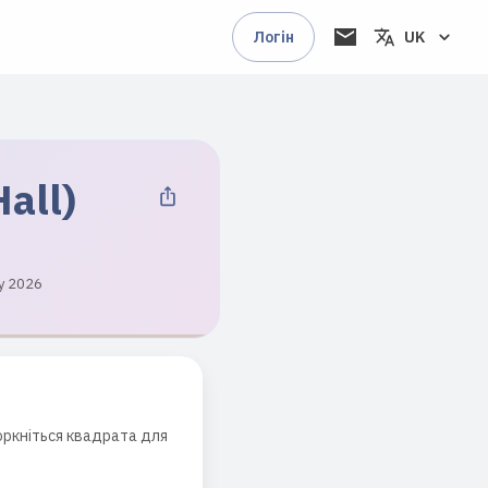
Логін
UK
all)
y 2026
торкніться квадрата для