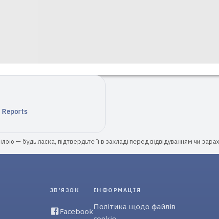
n Reports
лою — будь ласка, підтвердьте її в закладі перед відвідуванням чи зара
ЗВ’ЯЗОК
ІНФОРМАЦІЯ
Політика щодо файлів
Facebook
cookie