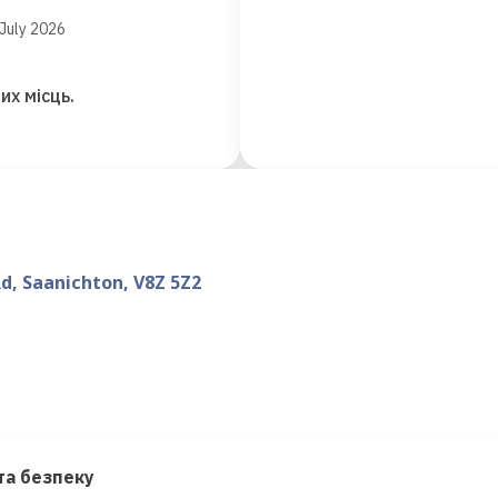
July 2026
их місць.
Rd, Saanichton, V8Z 5Z2
та безпеку