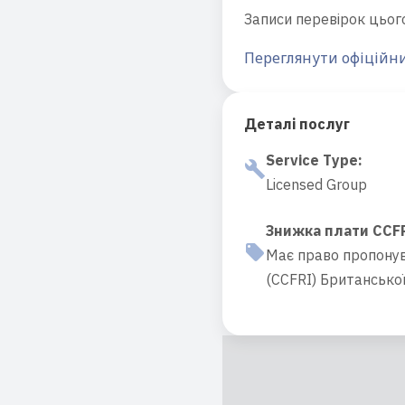
Записи перевірок цього
Переглянути офіційни
Деталі послуг
Service Type
:
Licensed Group
Знижка плати CCF
Має право пропонува
(CCFRI) Британської