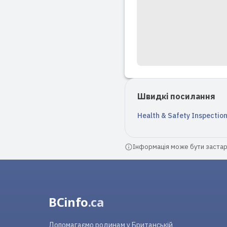
Швидкі посилання
Health & Safety Inspectio
Інформація може бути застарі
BCinfo
.ca
Допомагаємо родинам у Британській