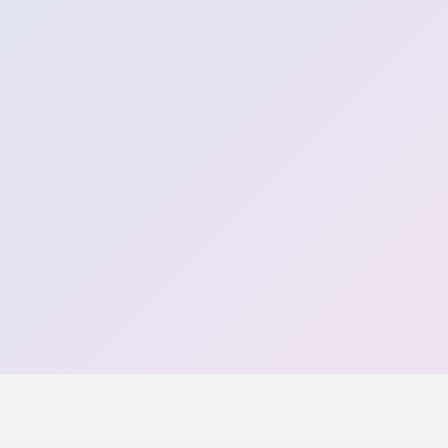
Сповіщення про місця у дитсадках
Безкоштовні щотижневі оновлення про вільні місця
поряд
Адреса електронної пошти
Продовжити →
Без спаму · Відписатися будь-коли