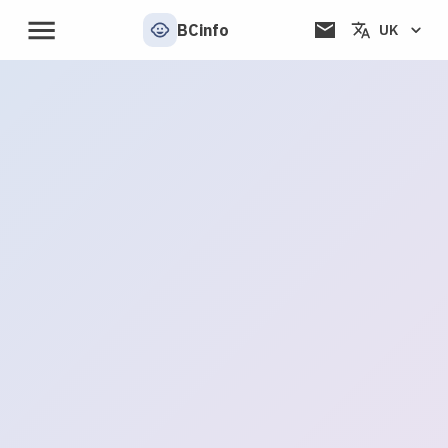
BCinfo
UK
📬