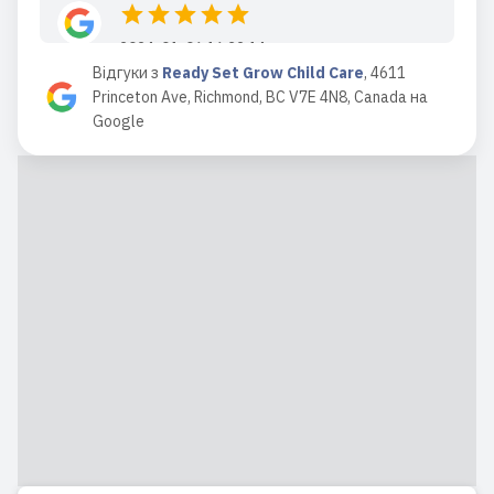
2024-01-06 16:32:14
Відгуки з
Ready Set Grow Child Care
,
4611
As a father, I am sincerely grateful for
Princeton Ave, Richmond, BC V7E 4N8, Canada
на
the wonderful education that my two
Google
daughters have received in this
kindergarten. In this warm and
nurturing environment, my daughters
have not only acquired a solid academic
foundation but have also enjoyed d...
Читати повний відгук
2023-12-20 18:06:20
Thumbs Up for Ready Set Grow
Daycare, Huge Thanks to Teacher
Fiona！ Fiona is truly a gem, radiating