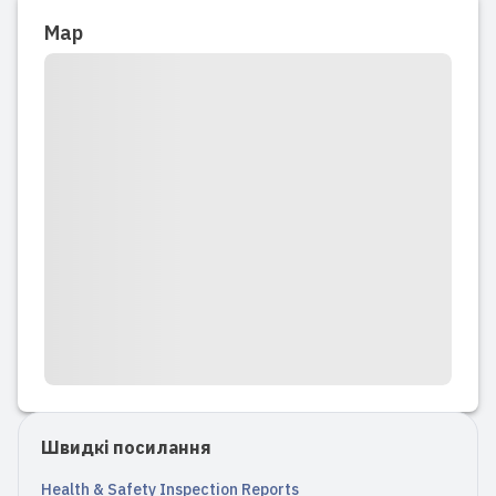
love and patience. Both of my
Map
daughters have had an incredibly joyful
and meaningful childhood here. They've
not only acquired a wealth of
knowledge ...
Читати повний відгук
2019-09-11 20:18:16
My daughter was there for a year and a
half and she absolutely loved it! She
was very picky about the teachers at
the day care ao I had to switch 3
different day cares until I found this
one. Fiona was very patient and she
Швидкі посилання
always had fun stuff to do...
Health & Safety Inspection Reports