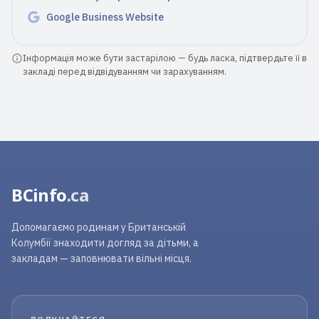
Читати повний відгук
Google Business Website
Інформація може бути застарілою — будь ласка, підтвердьте її в
закладі перед відвідуванням чи зарахуванням.
BCinfo
.ca
Допомагаємо родинам у Британській
Колумбії знаходити догляд за дітьми, а
закладам — заповнювати вільні місця.